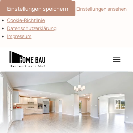
Einstellungen speichern
Einstellungen ansehen
Cookie-Richtlinie
Datenschutzerklärung
Impressum
Zum
Inhalt
springen